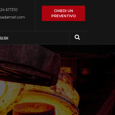
0124 617310
CHIEDI UN
PREVENTIVO
sadamsrl.com
NGLISH