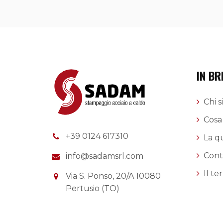
IN BR
Chi 
Cosa
+39 0124 617310
La qu
Cont
info@sadamsrl.com
Il ter
Via S. Ponso, 20/A 10080
Pertusio (TO)